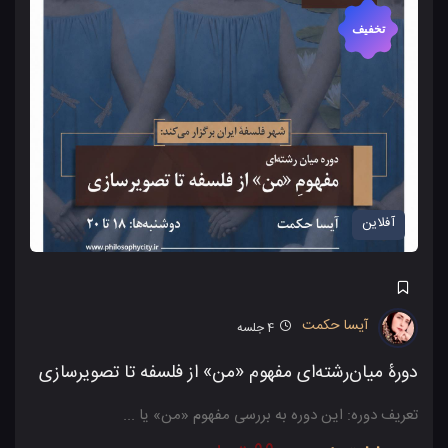
تخفیف
آفلاین
آیسا حکمت
4
جلسه
دورۀ میان‌رشته‌ای مفهوم «من» از فلسفه تا تصویرسازی
تعریف دوره: این دوره به بررسی مفهوم «من» یا ...