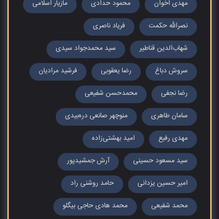
مهدی اخوان
محمود حدادی
مازیار اسلامی
نصراللّه حکمت
فریاد ناصری
شهاب‌الدین قناطیر
سید محمدجواد سیدی
سروش دباغ
رضا یعقوبی
فرشید مرادیان
رضا نجفی
محمدحسن شفیعی
سامان طاهری
منوچهر صانعی دره‌بیدی
مهدی رفیع
امید بهشتی‌زاده
سید مسعود حسینی
آرش جمشیدپور
امیر حسین یزدانی
حامد روشنی راد
محمد شفیعی
محمد هادی حاجی بیگلو