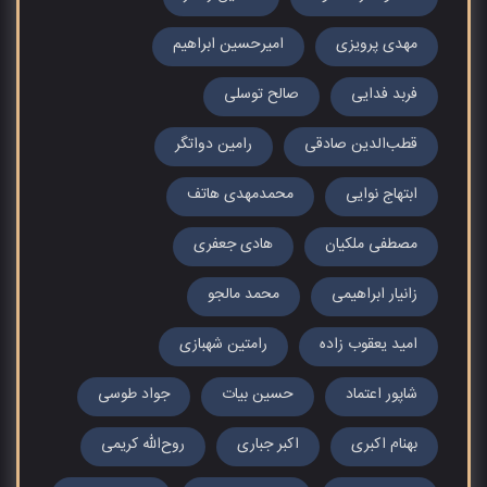
مهدی پرویزی
امیرحسین ابراهیم
فربد فدایی
صالح توسلی
قطب‌الدین صادقی
رامین دواتگر
ابتهاج نوایی
محمدمهدی هاتف
مصطفی ملکیان
هادی جعفری
زانیار ابراهیمی
محمد مالجو
امید یعقوب زاده
رامتین شهبازی
شاپور اعتماد
حسین بیات
جواد طوسی
بهنام اکبری
اکبر جباری
روح‌الله کریمی