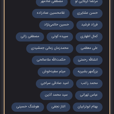
مرتضا کربلایی لو
مصطفی شادمهر
حسن عشایری
غلامحسین عمادزاده
فرزاد فرشید
حسین حاتمی‌نژاد
کمال اطهاری
سپیده کوتی
مصطفی زالی
علی معظمی
محمدزمان زمانی جمشیدی
انشالله رحمتی
حکمت‌الله ملاصالحی
بزرگمهر بشیریه
میثم سفیدخوش
محمد راغب
امید صادقی سراجی
عباس تهرانی
سید محمد آذین
بهنام ابوترابیان
الناز نجفی
هوشنگ حسینی