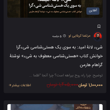
آفلاین
مرتضا کربلایی لو
5
جلسه
شیء لانۀ امید: به سوی یک هستی‌شناسی شیءگرا
خوانش کتاب «هستی‌شناسی معطوف به شیء» نوشتۀ
گراهام هارمن
توضیح: چرا راه روح بیراهه است؟ چرا آنجا "ظلما ...
1,405,000 تومان
1,100,000 تومان
اطلاعات بیشتر