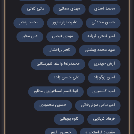
محمد اسدی
مهدی سمائی
مانی کلانی
حسن محدثی
علیرضا پارساپور
محمد رنجبر
امیر فتحی فرزانه
مهدی فیضی
علی مخبر
سید محمد بهشتی
ناصر زرافشان
آرش حیدری
محمدرضا واعظ شهرستانی
امین زرگرنژاد
علی حسن زاده
امید کشمیری
ابوالقاسم اسماعیل‌پور مطلق
امیرعباس سولی‌خانی
حسین محمودی
فرهاد کربلایی
کاوه بهبهانی
مقصود فراستخواه
حسین راغفر