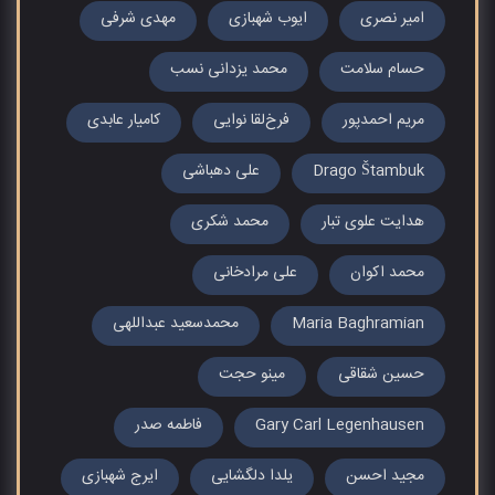
امیر نصری
ایوب شهبازی
مهدی شرفی
حسام سلامت
محمد یزدانی نسب
مریم احمدپور
فرخ‌لقا نوایی
کامیار عابدی
Drago Štambuk
علی دهباشی
هدایت علوی تبار
محمد شکری
محمد اکوان
علی مرادخانی
Maria Baghramian
محمدسعید عبداللهی
حسین شقاقی
مینو حجت
Gary Carl Legenhausen
فاطمه صدر
مجید احسن
یلدا دلگشایی
ایرج شهبازی