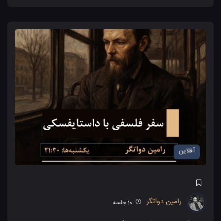
آفلاین
رامین دواتگر
10
جلسه