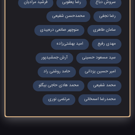
سروش دباغ
رضا یعقوبی
فرشید مرادیان
رضا نجفی
محمدحسن شفیعی
سامان طاهری
منوچهر صانعی دره‌بیدی
مهدی رفیع
امید بهشتی‌زاده
سید مسعود حسینی
آرش جمشیدپور
امیر حسین یزدانی
حامد روشنی راد
محمد شفیعی
محمد هادی حاجی بیگلو
محمدرضا اسمخانی
مرتضی نوری