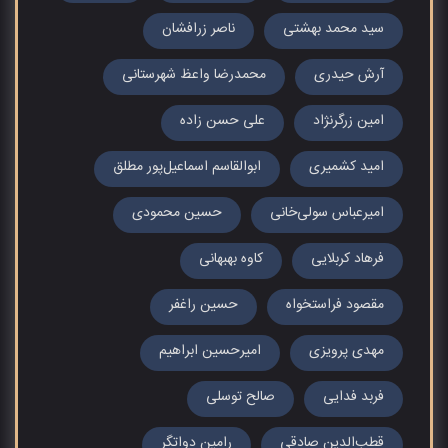
سید محمد بهشتی
ناصر زرافشان
آرش حیدری
محمدرضا واعظ شهرستانی
امین زرگرنژاد
علی حسن زاده
امید کشمیری
ابوالقاسم اسماعیل‌پور مطلق
امیرعباس سولی‌خانی
حسین محمودی
فرهاد کربلایی
کاوه بهبهانی
مقصود فراستخواه
حسین راغفر
مهدی پرویزی
امیرحسین ابراهیم
فربد فدایی
صالح توسلی
قطب‌الدین صادقی
رامین دواتگر