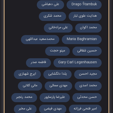
Drago Štambuk
علی دهباشی
هدایت علوی تبار
محمد شکری
محمد اکوان
علی مرادخانی
Maria Baghramian
محمدسعید عبداللهی
حسین شقاقی
مینو حجت
Gary Carl Legenhausen
فاطمه صدر
مجید احسن
یلدا دلگشایی
ایرج شهبازی
محمد اسدی
مهدی سمائی
مانی کلانی
حسن محدثی
علیرضا پارساپور
محمد رنجبر
امیر فتحی فرزانه
مهدی فیضی
علی مخبر