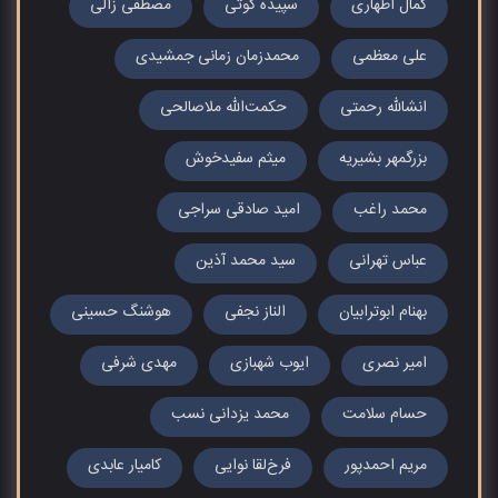
کمال اطهاری
سپیده کوتی
مصطفی زالی
علی معظمی
محمدزمان زمانی جمشیدی
انشالله رحمتی
حکمت‌الله ملاصالحی
بزرگمهر بشیریه
میثم سفیدخوش
محمد راغب
امید صادقی سراجی
عباس تهرانی
سید محمد آذین
بهنام ابوترابیان
الناز نجفی
هوشنگ حسینی
امیر نصری
ایوب شهبازی
مهدی شرفی
حسام سلامت
محمد یزدانی نسب
مریم احمدپور
فرخ‌لقا نوایی
کامیار عابدی