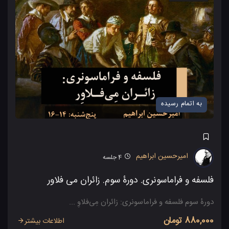
به اتمام رسیده
امیرحسین ابراهیم
4
جلسه
فلسفه و فراماسونری. دورۀ سوم. زائران می فلاور
دورۀ سوم فلسفه و فراماسونری: زائران مِی‌فلاوِ ...
880,000 تومان
اطلاعات بیشتر