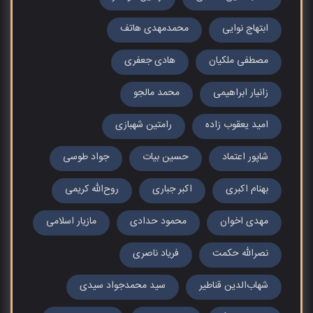
ابتهاج نوایی
محمدمهدی هاتف
مصطفی ملکیان
هادی جعفری
زانیار ابراهیمی
محمد مالجو
امید یعقوب زاده
رامتین شهبازی
شاپور اعتماد
حسین بیات
جواد طوسی
بهنام اکبری
اکبر جباری
روح‌الله کریمی
مهدی اخوان
محمود حدادی
مازیار اسلامی
نصراللّه حکمت
فریاد ناصری
شهاب‌الدین قناطیر
سید محمدجواد سیدی