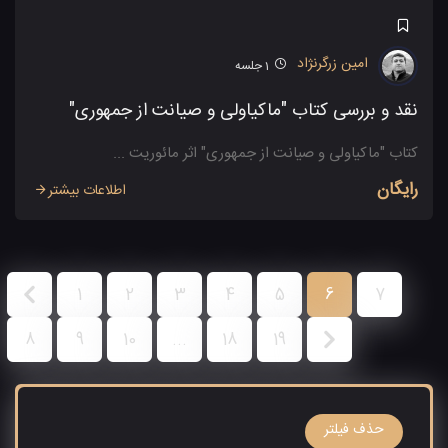
امین زرگرنژاد
1
جلسه
نقد و بررسی کتاب "ماکیاولی و صیانت از جمهوری"
کتاب "ماکیاولی و صیانت از جمهوری" اثر مائوریت ...
رایگان
اطلاعات بیشتر
1
2
3
4
5
6
7
8
9
10
...
18
19
حذف فیلتر