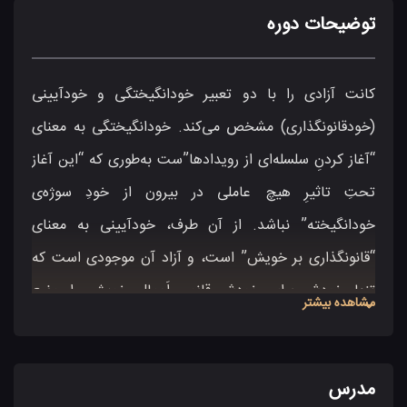
توضیحات دوره
کانت آزادی را با دو تعبیر خودانگیختگی و خودآیینی
(خودقانونگذاری) مشخص می‌کند. خودانگیختگی به معنای
“آغاز کردنِ سلسله‌ای از رویدادها”ست به‌طوری که “این آغاز
تحتِ تاثیرِ هیچ عاملی در بیرون از خودِ سوژه‌ی
خودانگیخته” نباشد. از آن طرف، خودآیینی به معنای
“قانونگذاری بر خویش” است، و آزاد آن موجودی است که
تنها خودش برای خودش قانونِ اَعمالِ خویش را وضع
مشاهده بیشتر
می‌کند. این دو تلقی از آزادی، به‌رغم شباهت‌شان، بر نوعی
تعارض و دوگانگی در مفهوم آزادی نزد کانت دلالت دارند که
مدرس
می‌کوشیم در دوره‌ی “آزادی در ایدئالیسم آلمانی” آن را دنبال