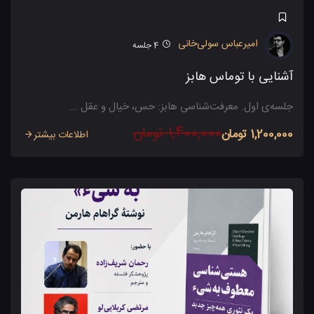
امیرعباس سولی‌خانی
4
جلسه
آشنایی با توماس هابز
جلسه‌ی اول. معرفت‌شناسی هابز: حس، خیال و عقل ...
1,400,000 تومان
1,200,000 تومان
اطلاعات بیشتر