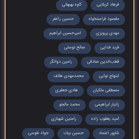
فرهاد کربلایی
کاوه بهبهانی
مقصود فراستخواه
حسین راغفر
مهدی پرویزی
امیرحسین ابراهیم
فربد فدایی
صالح توسلی
قطب‌الدین صادقی
رامین دواتگر
ابتهاج نوایی
محمدمهدی هاتف
مصطفی ملکیان
هادی جعفری
زانیار ابراهیمی
محمد مالجو
امید یعقوب زاده
رامتین شهبازی
شاپور اعتماد
حسین بیات
جواد طوسی