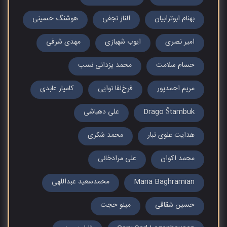
بهنام ابوترابیان
الناز نجفی
هوشنگ حسینی
امیر نصری
ایوب شهبازی
مهدی شرفی
حسام سلامت
محمد یزدانی نسب
مریم احمدپور
فرخ‌لقا نوایی
کامیار عابدی
Drago Štambuk
علی دهباشی
هدایت علوی تبار
محمد شکری
محمد اکوان
علی مرادخانی
Maria Baghramian
محمدسعید عبداللهی
حسین شقاقی
مینو حجت