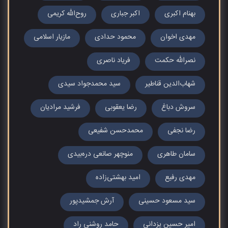
بهنام اکبری
اکبر جباری
روح‌الله کریمی
مهدی اخوان
محمود حدادی
مازیار اسلامی
نصراللّه حکمت
فریاد ناصری
شهاب‌الدین قناطیر
سید محمدجواد سیدی
سروش دباغ
رضا یعقوبی
فرشید مرادیان
رضا نجفی
محمدحسن شفیعی
سامان طاهری
منوچهر صانعی دره‌بیدی
مهدی رفیع
امید بهشتی‌زاده
سید مسعود حسینی
آرش جمشیدپور
امیر حسین یزدانی
حامد روشنی راد