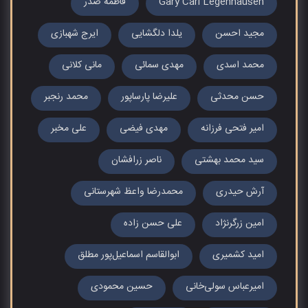
Gary Carl Legenhausen
فاطمه صدر
مجید احسن
یلدا دلگشایی
ایرج شهبازی
محمد اسدی
مهدی سمائی
مانی کلانی
حسن محدثی
علیرضا پارساپور
محمد رنجبر
امیر فتحی فرزانه
مهدی فیضی
علی مخبر
سید محمد بهشتی
ناصر زرافشان
آرش حیدری
محمدرضا واعظ شهرستانی
امین زرگرنژاد
علی حسن زاده
امید کشمیری
ابوالقاسم اسماعیل‌پور مطلق
امیرعباس سولی‌خانی
حسین محمودی