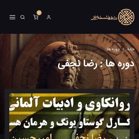
0
خانه
دوره ها
دوره ها : رضا نجفی