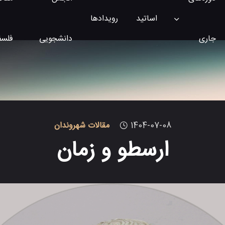
اساتید
رویداد‌ها
جاری
دانشجویی
فلسف
1404-07-08
مقالات شهروندان
ارسطو و زمان