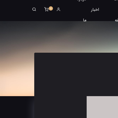
0
اخبار
ه
ما