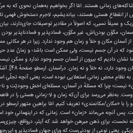
کله‌های زمانی هستند. امّا اگر بخواهیم به‌همان نحوی که به م
 از انقطاعِ هستی هستند، بیاندیشیم، لاجرم دستخوش فهمی تام 
یک و عمیقاً نسبی، که اصولاً در مقادیر توصیفات جای‌دارند، بیا
سمان، مکَوّن بودن‌اش، غیر مکَوّن، فسادپذیر و فسادناپذیر بودن
ز آسمان مکان و خلأ و زمان هم وجود ندارد. زیرا در هر مکان
ی‌شود که در آن جسم نیست، ولی ممکن است باشد؛ و زمانْ عددِ 
ما نشان دادیم که بیرون از آسمان جسم وجود ندارد و ممکن نیست 
است که، بیرون از آس
 به نظامِ محضِ زمانیِ استعلایی نبوده است، یعنی آنچه تجلّیِ ا
» نیست؛ چرا که مسئلهٔ در آسمان، مسئله‌ای اخصّ وجودیّت و نا
ت. به‌نظر می‌رسد برای آن‌که زمان و لا-زمانیِ هستی را در فاهمه 
 را با «مکان/مکانمندی» تعریف کنیم. امّا براهینِ متهور ارسطو در
پس آنچه می‌ماند «زمان» است. زمانی که در اینهمانیِ خود است
هله نخست، برای ذهن مبرهن خواهد شد که آیثر، درواقع، چیزی‌ست 
یکی. یعنی نوعی از بودنی‌ست که ورای جهانِ فسادپذیر و این‌جهانی 