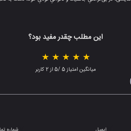
یشی، در بی‌کرانگیِ جاهلیّت و ناتوانیِ قوه‌یِ خود، دست به تخ
این مطلب چقدر مفید بود؟
1 star
2 stars
3 stars
4 stars
5 stars
میانگین امتیاز
5
/5
از
2
کاربر
ایمیل
شماره تم