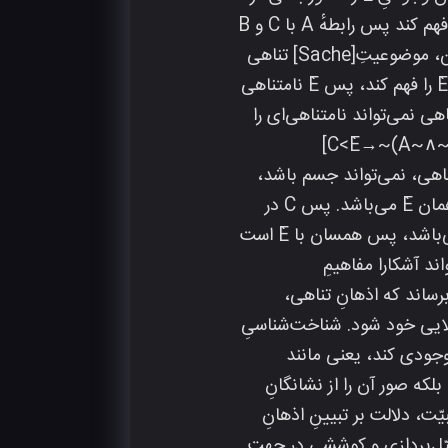
و پی‌ بگیرد؛ اگر این نیرو یا عنصر را C بنامیم، لاجرم C نیز باید نامتناهی باشد و اگر C بتواند È را فهم کند پس رابطهٔ A با C و B
با C نیز بدیهی‌ است. امّا مسئلهٔ ما، تبیینِ C، نیرویِ نامتناهی از È نیست؛ بلکه شرط ضروریِ تبیین، موضوعیتِ[Sache] تناهی
بودنِ C است که بتواند آن را به قوایِ استنتاج و فاهمهٔ بشری برساند. پس اگر C در تناهیّت خود، È را فهم کند، پس È نامتناهی
کند. ولی چون چیزی تناهی نمی‌تواند نامتناهی‌ای را
ایگاهِ تبیین‌کنندگیِ È، نباید در خود، «جسمیّت» داشته باشد، چرا که C نامتناهی، نمی‌تواند جسم باشد،
درواقع، جسم نامتناهی ناممکن است؛ لذا هنگامی که C نامتناهی‌ای است که جسم نیست، پس همان È می‌باشد. پس C در
مقادیر خود، از حیث فریضه‌ای که بیان شد، مهمل است. در غایت، چون C متفاعلِ نامتناهیِ È می‌باشد، پس همسان با È است
یرا تمامِ شاکله‌های استعلاییِ یکدیگر را دارند. همین‌طور C نمی‌تواند آشکارا مفاهیمِ
معلوم، به تناهیّتی برساند که اذهانِ تناهی،
 انحطاطِ قوایِ استعلایی خود شود. شناخت‌شناسیِ
 وجودی کند، یعنی مانند
معروضِ سنجشِ محض، بلکه صور آن را از نشانگانِ
ت، دلالت بر تبیینِ اذهانِ