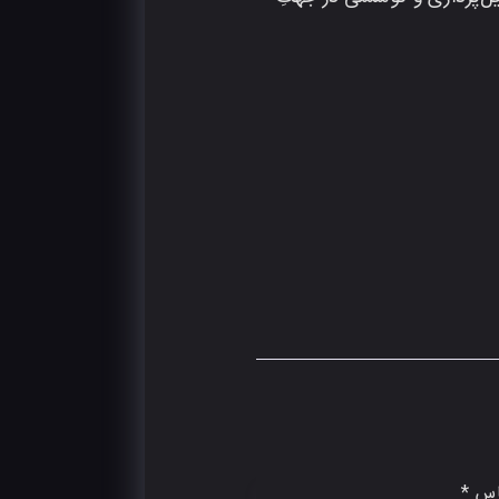
یّل‌پردازی و کوششی در جهتِ
اس *