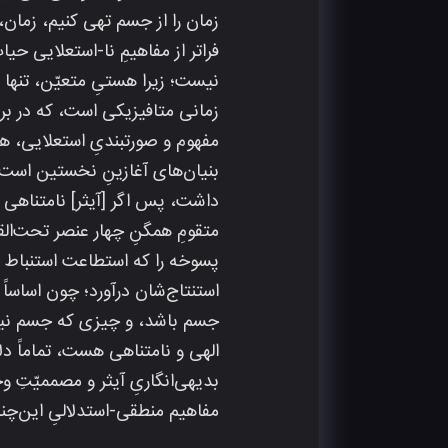
زمان را از جسم تهی کنیم، زمان
فراتر از مفاهیمِ نا-استعلایی ح
نیست؛ زیرا هستیِ متعیّن، تنها 
زمانی متافیزیکی است، که در بر
مفهوم و صورتبندی‌ِ استعلایی، 
بنیا‌ن‌های آغازینِ نخستین است
داشت، پس اگر [آیثر] نامتناهی ا
متقومِ همگنِ چهار عنصر تحت‌الق
پسوخه را که استطاعت استنباط و 
استنتاج‌شان درآورد؛ چون اساساً 
جسم باشد، و چیزی که جسم نیست
الهی و نامتناهی هست، تماماً دل
بدیهی‌انگاریِ آیثر و مصممیّتِ و
مفاهیم منطقی-استدلالیِ این‌چنین