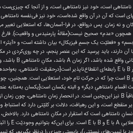
ندی‌ای است که آن در آن واقع شده‌است، خود نیز فی‌نفسه نامتناهی 
ان و نه زمان. پس درواقع، در فرا-آسمان‌ها، که استعلایی تعبیر م
ودنی همچون «عدم» صحیح نیست(مقالهٔ پارمنیدس و واقعیت). فارغ 
با «جسم» و «فعلیّت یک جسمِ فیزیکال» بیان داشته است؛ و «آیثر»
 آن دارند، باید پرسید که این عنصر پنجم، در چه روی‌کردی در م
بنامیم، رابطهٔ A با È و همین‌طور B با È رابطه‌ای انقطاع‌ناپذیر است[درحقیقت نامتن
ث اقسامِ نامتناهیِ دیگر» و البته یکسان است[یکسان به‌مثابه عن
نامتناهی‌اش، محض است]، متعاقباً B نیز این‌چنین است. در انحصارِ زمانِ نامتناه
ذیر منقطع است، و این رهیافت، دلالت بر کلیّتی دارد که استنباطِ 
همه‌جانبهٔ مفاهیمِ انتزا