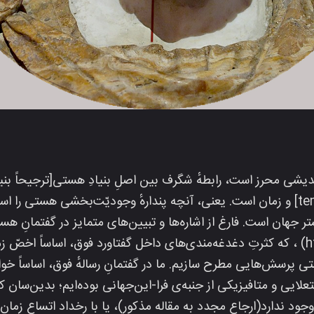
شی محرز است، رابطهٔ شگرف بین اصلِ بنیادِ هستی[ترجیحاً بنیا
تحت‌القمر=temporal ontologie] و زمان است. یعنی، آنچه پندارهٔ وجودیّت‌بخشی هس
ستر جهان است. فارغ از اشاره‌ها و تبیین‌های متمایز در گفتمانِ 
(https://t.me/Mafrugh/1691) ، که کثرتِ دغدغه‌مندی‌های داخل گفتاورد فوق، اساساً ا
ی پرسش‌هایی مطرح سازیم. ما در گفتمانِ رسالهٔ فوق، اساساً خواست
ایی و متافیزیکی از جنبه‌ی فرا-این‌جهانی بوده‌ایم؛ بدین‌سان که 
جود ندارد(ارجاع مجدد به مقاله مذکور)، یا با رخداد اتساع زمان،