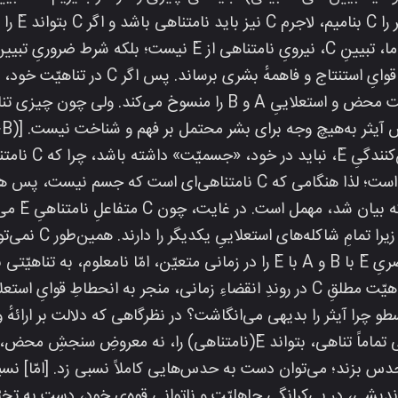
نیست و تناهی بودنِ È، وجودیّت محض و استعلاییِ A و B را منسوخ می‌
ثر به‌هیچ وجه برای بشر محتمل بر فهم و شناخت نیست. [C<È→~(A~∧~B)]
از سوی دیگر، C در ج
[C=È] درواقع، C همان È است؛ ز
وام‌گرفته‌شده از تابع مقادیرِ عناصریِ È با B و A با È را در زمانی متعیّن، امّا نا
تبیین‌شان کنند؛ یا این‌که، نامتناهیّت مطلقِ C در روندِ انقضاءِ زمانی، منجر به
سطو چرا آیثر را بدیهی می‌انگاشت؟ در نظرگاهی که دلالت بر ارائهٔ
همانندسازیِ فوق، C در جایگاهی تماماً تناهی، بتواند È(نامتناهی) را، نه 
دس بزند؛ می‌توان دست به حدس‌هایی کاملاً نسبی زد. [امّا] نسبیّ