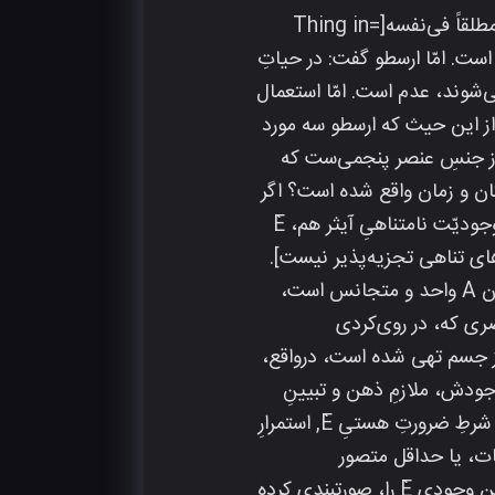
از آنجا که آیثر در هستی‌اش، که نامتناهی است، خود نیز نامتناهی است، و از آنجا که چیزی‌ست مطلقاً فی‌نفسه[=Thing in
است. امّا ارسطو گفت: در حیاتِ
ی‌شوند، عدم است. امّا استعمال
از این‌ حیث که ارسطو سه مورد
 از جنسِ عنصر پنجمی‌ست که
کان و زمان واقع شده است؟ اگر
زمانِ نامتناهی‌ای باشد که در مکانی واقع شده باشد، اگر زمان A باشد، مکانِ نامتناهی B باشد، وجودیّت نامتناهیِ آیثر هم، ‌È
اهی، به‌واحد‌های تناهی تجزیه‌پذیر نیست].
بنابراین، È همواره متعلّق به A و B است چرا که در حرکتِ تامِ خود، استعلایی است. همچنین، چون A واحد و متجانس است،
صری که، در روی‌کردی
ی، چون زمان از جسم تهی شده است، درواقع،
وجودش، ملازمِ ذهن و تبیینِ
نامتناهیِ همان ذهنِ نامتناهیِ انسانِ نامتناهی است که استقرار در مکانِ نامتناهی دارد. بالاخصّ، شرطِ ضرورتِ هستیِ È, استمرارِ
عی و استعلاییِ A با È و B با È است. برای این‌که بتوانیم وجودیّت È را اثبات، یا حداقل متصور
شویم(تخیّل در بستر احتمال وجود یا تبیین‌های نسبیّتی)، بایستی چیزی را درنظر بگیریم، که تبیین وجودیِ È را، صورتبندی کرده