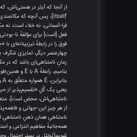
itself]، پس آنچه که مکانم
فرا-آسمانی، نه خلاء است، نه مک
فعلِ [است‌] برای مؤلفه‌ٔ نا-ب
فوق را در رابطهٔ تیزبینانه‌ای 
چهارعنصر دیگر، تمایزی شگرف با
یعنی یک کُلِ «تقسیم‌پذیر از حی
از هر چیزِ این‌-جهانی و فاهمه‌پ