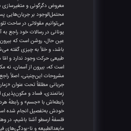
معروض دگرگونی و متغیرسازی شا
محتمل‌الوجود بر جریان‌هایی پس
می‌توانیم مقولاتی در ساحت تئور
یونانی در رسالات خود راجع به آ
عین حال، روشن است که بیرون ا
باشد، و خلأ به‌ چیزی گفته م
طبیعی حرکت وجود ندارد و امّا 
مشروحات این‌چنینی، اصلاً راجع‌
جریانی مطلقاً تحت عنوان «زمان
زمانمندی، فساد و مکون‌پذیری اوس
رابطه‌اش با «جسم» و رابطهٔ هردو
خودش به‌تفصیل انجام شده است. 
فلسفهٔ ارسطو آشنا باشیم، در و
مابعدالطبیعه و نا-بودگی‌های فیز