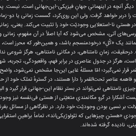
، دیگر آنچه در اینهمانیِ جهانِ فیزیکی-این‌جهانی است، نیست. پ
یات را دربر خواهد گرفت. ولی این روی‌کرد، گسست زمانی یا دو-ز
در هستیِ نا-استعلایی وجودیّت خود را تثبیت می‌کند. یعنی، زمانی
رسی‌های آتی، مشخص می‌شود که آیا اصلاً در آن مفهوم، زمانی وجو
همانند یک «کُلِ» درخودمنسجم باشد، و همین‌‌طور که محرز است،
. درحقیقت، زمانِ نامتناهی، در مکانی نامتناهی، هرگز شروعی ند
ست، هرگز در جدول عناصری در برابر فهم، واقعبودگی، تجربه، شهو
مر قرار نمی‌گیرد؛ امّا مسئله‌ٔ غایی این‌جا مشخص نمی‌شود، واضح 
فاهمه عناصرِ تحت‌القمر را دارا هستند، در گسترهٔ تملک خود از ح
چیزی نامتناهی نمی‌تواند در بستر نظام این-جهانی قرار گیرد و الب
 آشکارا در گروِ مکانمندیِ متعیّنی از هستی فی‌نفسه نیز وجو
الت بر نسبی بودن وجودیّت خود دارد. در نظرگاهی از مسائل بغرنج
جودیِ «هستنِ چیزهایی که تئولوژیکی‌اند»، تماماً براهینِ استقرا
ی، نادیده گرفته‌ شده‌اند.