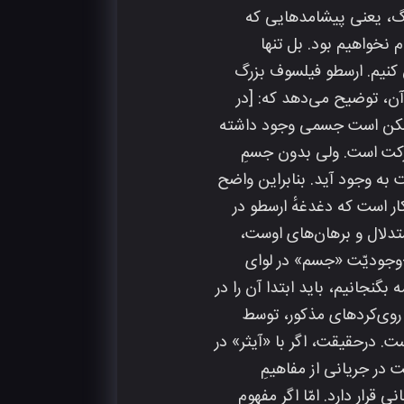
رگ، یعنی پیشامدهایی که
نخواهیم بود. بل تنها
ن کنیم. ارسطو فیلسوف بزرگ
 آن، توضیح می‌دهد که: [در
ی ممکن است جسمی وجود داشته
حرکت است. ولی بدون جسمِ
به‌ وجود آید. بنابراین واضح
مان، نه مکان وجود دارد، نه خلأ و نه زمان. درآسمان. ارسطو صفحهٔ 48]. آشکار است که دغدغهٔ ارسطو در
ستدلال و برهان‌های اوست،
-وجودیّت «جسم» در لوای
بگنجانیم، باید ابتدا آن را در
 روی‌کرد‌های مذکور، توسط
. درحقیقت، اگر با «آیثر» در
در جریانی از مفاهیمِ
قرار دارد. امّا اگر مفهوم