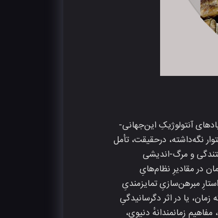
دهای آنتولوژیکِ این‌جهانی-
تی را استوار نگه‌داشته، درحقیقت، تأمل
هستندگی و مرگ-اندیشی
خصّ زمان در مقادیرِ نظام‌هایِ
ارِ مبرهن‌سازیِ تمایزمندیِ
زمان، یا در اثر دگرسانیدگیِ
 مفاهیم زمانمندانهٔ دنیوی،